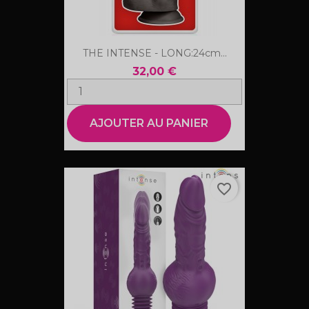
THE INTENSE - LONG:24cm...
32,00 €
AJOUTER AU PANIER
favorite_border