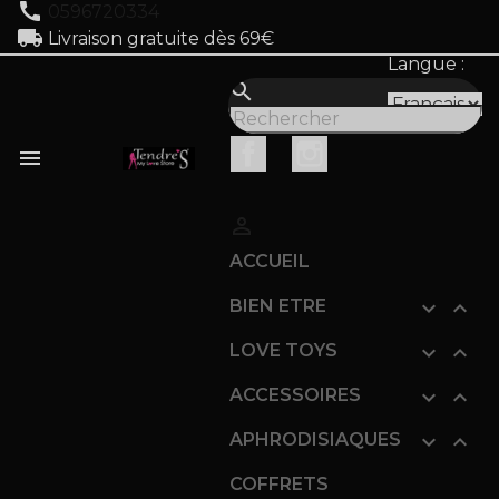
call
0596720334
local_shipping
Livraison gratuite dès 69€
Langue :
search
Facebook
Instagram


ACCUEIL
BIEN ETRE


LOVE TOYS


ACCESSOIRES


APHRODISIAQUES


COFFRETS