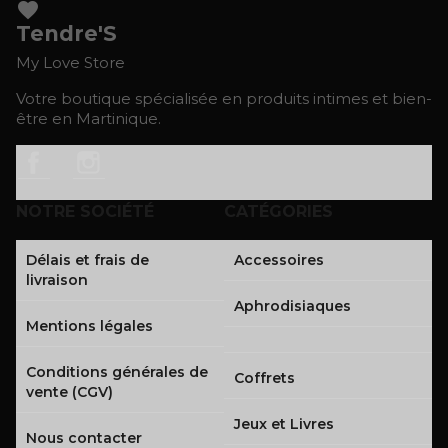
favorite
Tendre'S
My Love Store
Votre boutique spécialisée en produits intimes et bien-
être en Martinique.
Facebook
Instagram
NOTRE SOCIÉTÉ
CATÉGORIES
Délais et frais de
Accessoires
livraison
Aphrodisiaques
Mentions légales
Conditions générales de
Coffrets
vente (CGV)
Jeux et Livres
Nous contacter