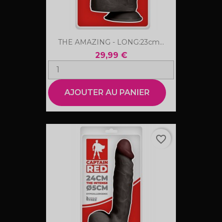
THE AMAZING - LONG:23cm...
29,99 €
AJOUTER AU PANIER
favorite_border