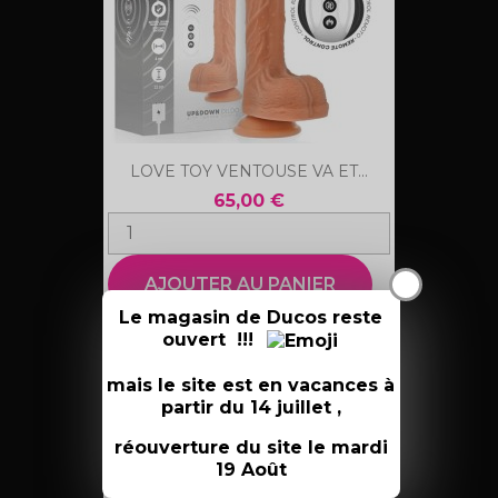
LOVE TOY VENTOUSE VA ET...
65,00 €
X
AJOUTER AU PANIER
Le magasin de Ducos reste
ouvert !!!
mais le site est en vacances à
favorite_border
partir du 14 juillet ,
réouverture du site le mardi
19 Août