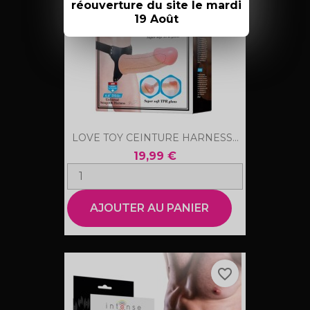
réouverture du site le mardi
19 Août
LOVE TOY CEINTURE HARNESS...
19,99 €
AJOUTER AU PANIER
favorite_border