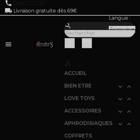
call
0596720334
local_shipping
Livraison gratuite dès 69€
Langue :
search
Facebook
Instagram


ACCUEIL
BIEN ETRE


LOVE TOYS


ACCESSOIRES


APHRODISIAQUES


COFFRETS