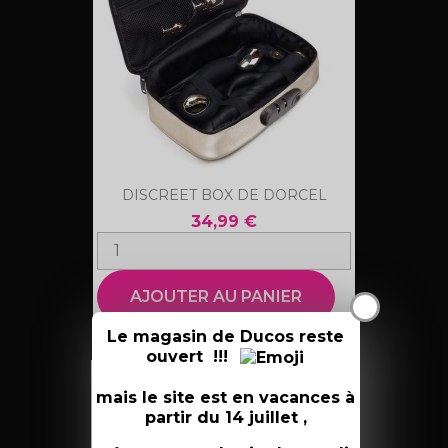
DISCREET BOX DE DORCEL
34,99 €
AJOUTER AU PANIER
X
Le magasin de Ducos reste
ouvert !!!
favorite_border
mais le site est en vacances à
partir du 14 juillet ,