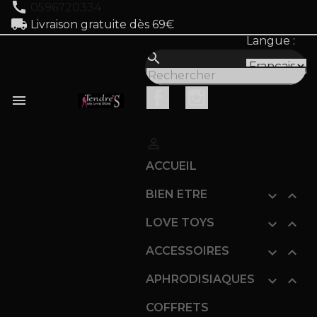
call
0596720334
local_shipping
Livraison gratuite dès 69€
Langue :
search
Facebook
Instagram


ACCUEIL
BIEN ETRE


LOVE TOYS


ACCESSOIRES


APHRODISIAQUES


COFFRETS