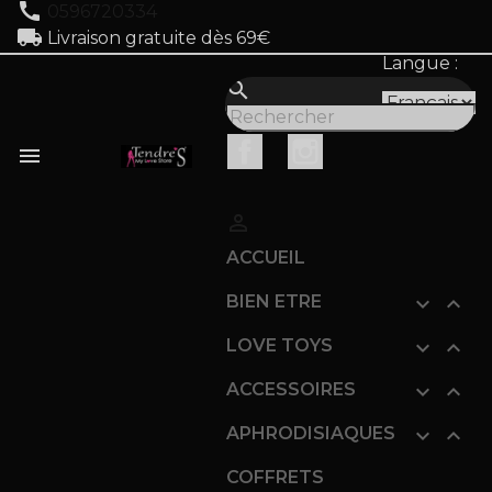
call
0596720334
local_shipping
Livraison gratuite dès 69€
Langue :
search
Facebook
Instagram


ACCUEIL
BIEN ETRE


LOVE TOYS


ACCESSOIRES


APHRODISIAQUES


COFFRETS