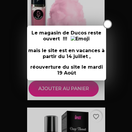
X
Le magasin de Ducos reste
ouvert !!!
mais le site est en vacances à
partir du 14 juillet ,
GLOSS LUMINEUX EFFET CHAUD...
29,90 €
réouverture du site le mardi
19 Août
AJOUTER AU PANIER
favorite_border