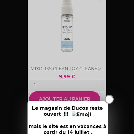
MIXGLISS CLEAN TOY CLEANER...
9,99 €
X
AJOUTER AU PANIER
Le magasin de Ducos reste
ouvert !!!
mais le site est en vacances à
favorite_border
partir du 14 juillet ,