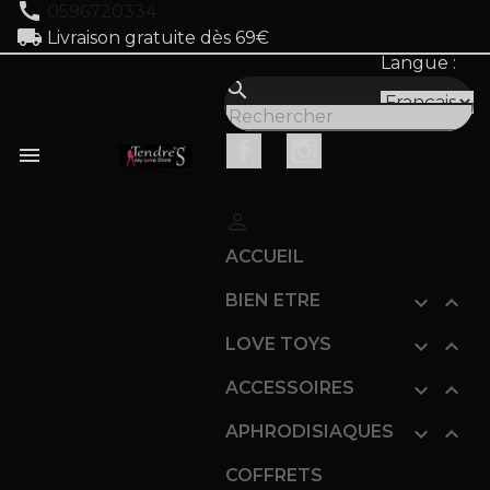
call
0596720334
local_shipping
Livraison gratuite dès 69€
Langue :
search
Facebook
Instagram


ACCUEIL
BIEN ETRE


LOVE TOYS


ACCESSOIRES


APHRODISIAQUES


COFFRETS