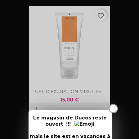
favorite_border
GEL D EXCITATION MIXGLISS...
15,00 €
X
Le magasin de Ducos reste
AJOUTER AU PANIER
ouvert !!!
mais le site est en vacances à