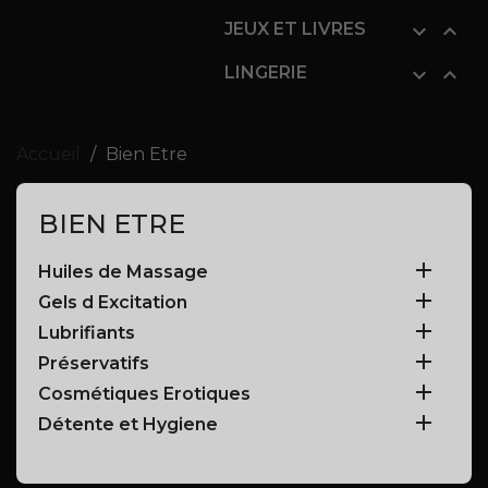
JEUX ET LIVRES


LINGERIE


Accueil
Bien Etre
BIEN ETRE

Huiles de Massage

Gels d Excitation

Lubrifiants

Préservatifs

Cosmétiques Erotiques

Détente et Hygiene