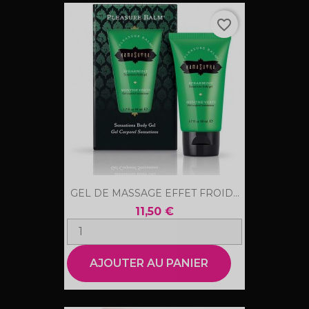
favorite_border
GEL DE MASSAGE EFFET FROID...
11,50 €
AJOUTER AU PANIER