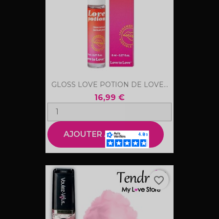
GLOSS LOVE POTION DE LOVE...
16,99 €
AJOUTER AU PANIER
favorite_border