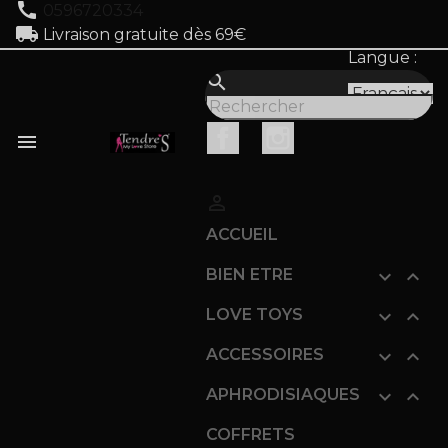
call
0596720334
local_shipping
Livraison gratuite dès 69€
Langue :
search
Facebook
Instagram


ACCUEIL
BIEN ETRE


LOVE TOYS


ACCESSOIRES


APHRODISIAQUES


COFFRETS