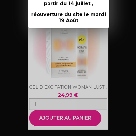
partir du 14 juillet ,
favorite_border
réouverture du site le mardi
19 Août
GEL D EXCITATION WOMAN LUST...
24,99 €
AJOUTER AU PANIER