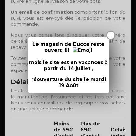
suivre en ligne la livraison de votre colis.
Un email de confirmation
comportant le lien de
suivi, vous est envoyé dès l'expédition de votre
commande.
X
Nous vous conseillons d'indiquer votre numéro
de téléphone dans l'adresse de livraison, afin de
Le magasin de Ducos reste
recevoir ce
lien de suivi par sms
.
ouvert !!!
Toutes les informations concernant l'état de votre
mais le site est en vacances à
commande, restent disponibles dans votre
partir du 14 juillet ,
espace client.
réouverture du site le mardi
Délais et frais de livraison
19 Août
Les frais d'expédition comprennent l'emballage,
la manutention, l'assurance et les frais postaux.
Nous vous conseillons de regrouper vos achats
en une unique commande.
Moins
Plus de
de 69€
69€
Délais
d'achat
d'achat
indicatifs