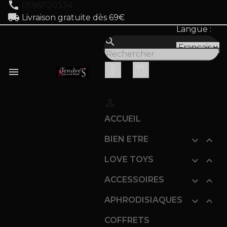
call
0596720334
local_shipping
Livraison gratuite dès 69€
Langue :
search
Facebook
Instagram


ACCUEIL
BIEN ETRE


LOVE TOYS


ACCESSOIRES


APHRODISIAQUES


COFFRETS