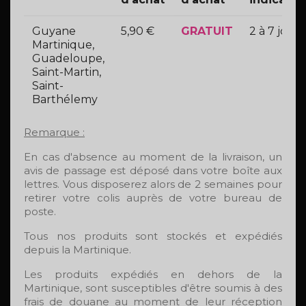
Guyane
5,90 €
GRATUIT
2 à 7 jours
Martinique,
Guadeloupe,
Saint-Martin,
Saint-
Barthélemy
Remarque :
En cas d'absence au moment de la livraison, un
avis de passage est déposé dans votre boîte aux
lettres. Vous disposerez alors de 2 semaines pour
retirer votre colis auprès de votre bureau de
poste.
Tous nos produits sont stockés et expédiés
depuis la Martinique.
Les produits expédiés en dehors de la
Martinique, sont susceptibles d'être soumis à des
frais de douane au moment de leur réception