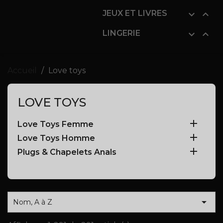
JEUX ET LIVRES


LINGERIE


Accueil
Love toys
LOVE TOYS

Love Toys Femme

Love Toys Homme

Plugs & Chapelets Anals

Nom, A à Z