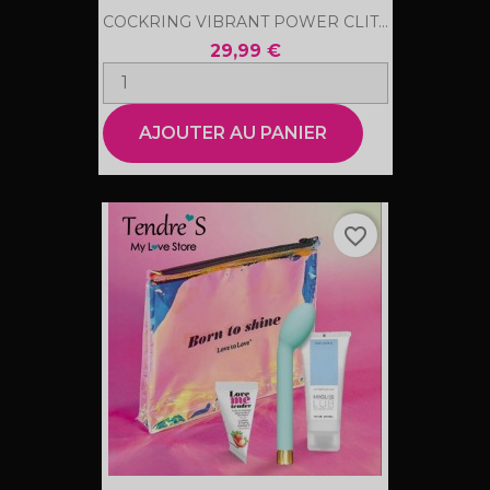
COCKRING VIBRANT POWER CLIT...
29,99 €
AJOUTER AU PANIER
favorite_border