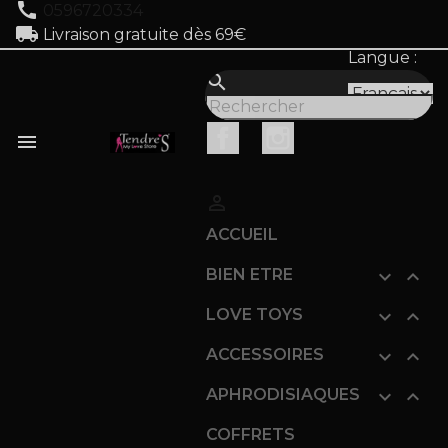
call
0596720334
local_shipping
Livraison gratuite dès 69€
Langue :
search
Facebook
Instagram


ACCUEIL
BIEN ETRE


LOVE TOYS


ACCESSOIRES


APHRODISIAQUES


COFFRETS