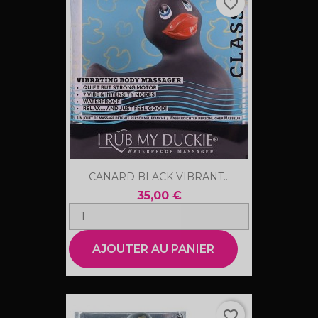
favorite_border
CANARD BLACK VIBRANT...
35,00 €
AJOUTER AU PANIER
favorite_border