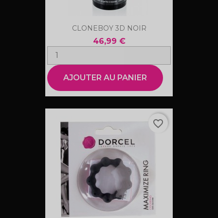
CLONEBOY 3D NOIR
46,99 €
AJOUTER AU PANIER
favorite_border