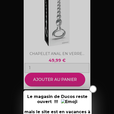
CHAPELET ANAL EN VERRE...
49,99 €
AJOUTER AU PANIER
X
Le magasin de Ducos reste
ouvert !!!
favorite_border
mais le site est en vacances à