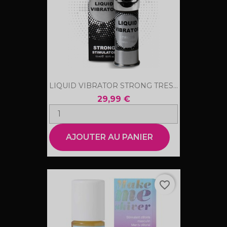
LIQUID VIBRATOR STRONG TRES...
29,99 €
AJOUTER AU PANIER
favorite_border