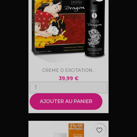
CREME D EXCITATION...
39,99 €
AJOUTER AU PANIER
favorite_border