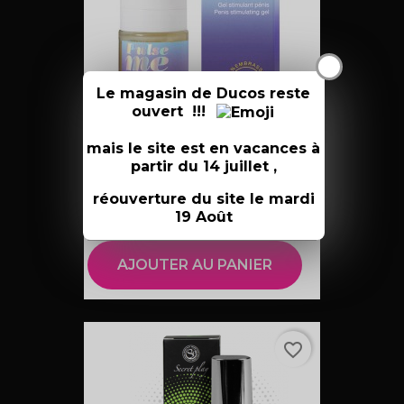
X
Le magasin de Ducos reste
ouvert !!!
mais le site est en vacances à
partir du 14 juillet ,
GEL STIMULANT HOMME PULSE...
25,00 €
réouverture du site le mardi
19 Août
AJOUTER AU PANIER
favorite_border