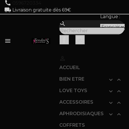
call
0596720334
local_shipping
Livraison gratuite dès 69€
Langue :
search
Facebook
Instagram


ACCUEIL
BIEN ETRE


LOVE TOYS


ACCESSOIRES


APHRODISIAQUES


COFFRETS