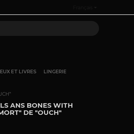

Français
JEUX ET LIVRES
LINGERIE
UCH"
LS ANS BONES WITH
MORT" DE "OUCH"