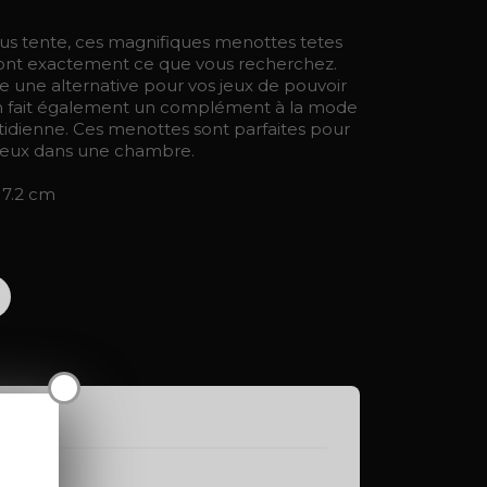
ous tente, ces magnifiques menottes tetes
r sont exactement ce que vous recherchez.
 une alternative pour vos jeux de pouvoir
en fait également un complément à la mode
idienne. Ces menottes sont parfaites pour
 jeux dans une chambre.
17.2 cm
X
138