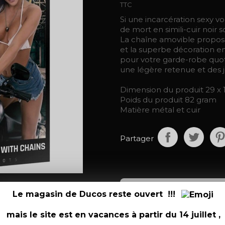
TTC
Si une incarcération sexy v
de mort en simili-cuir noi
La chaîne amovible propose
et la superbe décoration 
pour votre garde-robe quot
une légère retenue et des
Dimension du produit 29 x 
Poids du produit 82 gram
Matière métal et cuir
Partager
Le magasin de Ducos reste ouvert !!!
Détails du produit

mais le site est en vacances à partir du 14 juillet ,
Référence
8714273293