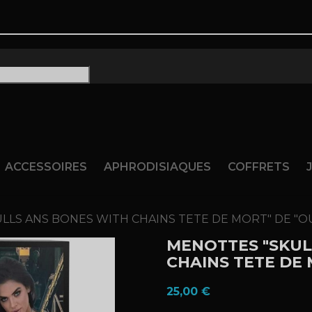
ram
ACCESSOIRES
APHRODISIAQUES
COFFRETS
LLS ANS BONES WITH CHAINS TETE DE MORT" DE "O
MENOTTES "SKUL
CHAINS TETE DE 
25,00 €