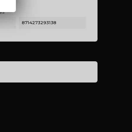
es
8714273293138