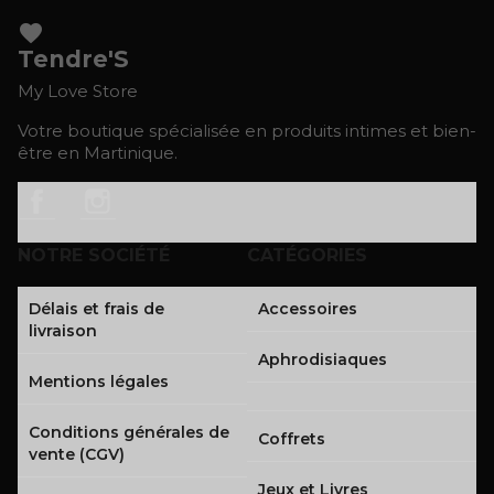
favorite
Tendre'S
My Love Store
Votre boutique spécialisée en produits intimes et bien-
être en Martinique.
Facebook
Instagram
NOTRE SOCIÉTÉ
CATÉGORIES
Délais et frais de
Accessoires
livraison
Aphrodisiaques
Mentions légales
Conditions générales de
Coffrets
vente (CGV)
Jeux et Livres