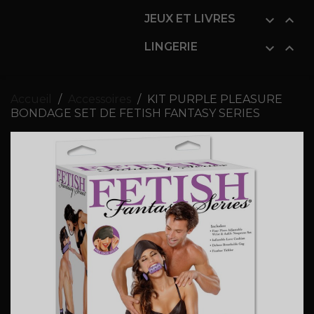
JEUX ET LIVRES


LINGERIE


Accueil
Accessoires
KIT PURPLE PLEASURE
BONDAGE SET DE FETISH FANTASY SERIES