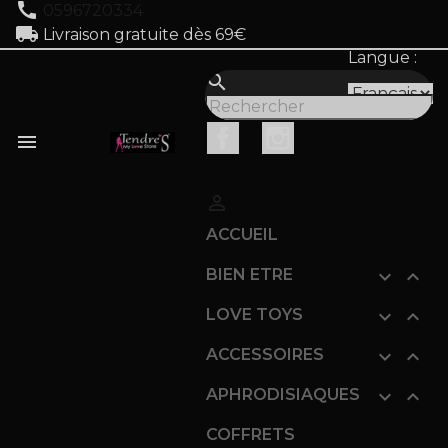
call
0596720334
local_shipping
Livraison gratuite dès 69€
Langue :
search
Facebook
Instagram


ACCUEIL
BIEN ETRE


LOVE TOYS


ACCESSOIRES


APHRODISIAQUES


COFFRETS