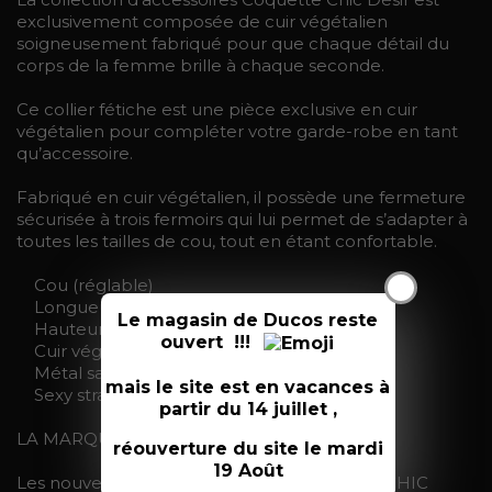
exclusivement composée de cuir végétalien
soigneusement fabriqué pour que chaque détail du
corps de la femme brille à chaque seconde.
Ce collier fétiche est une pièce exclusive en cuir
végétalien pour compléter votre garde-robe en tant
qu’accessoire.
Fabriqué en cuir végétalien, il possède une fermeture
sécurisée à trois fermoirs qui lui permet de s’adapter à
toutes les tailles de cou, tout en étant confortable.
X
Cou (réglable)
Longueur : 40cm
Le magasin de Ducos reste
Hauteur 2cm
ouvert !!!
Cuir végétalien
Métal sans nickel
mais le site est en vacances à
Sexy strass.
partir du 14 juillet ,
LA MARQUE COQUETTE CHIC DESIRE
réouverture du site le mardi
19 Août
Les nouveautés de la collection COQUETTE CHIC