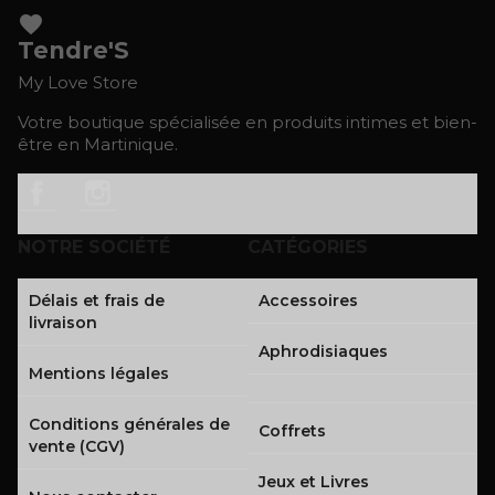
favorite
Tendre'S
My Love Store
Votre boutique spécialisée en produits intimes et bien-
être en Martinique.
Facebook
Instagram
NOTRE SOCIÉTÉ
CATÉGORIES
Délais et frais de
Accessoires
livraison
Aphrodisiaques
Mentions légales
Conditions générales de
Coffrets
vente (CGV)
Jeux et Livres