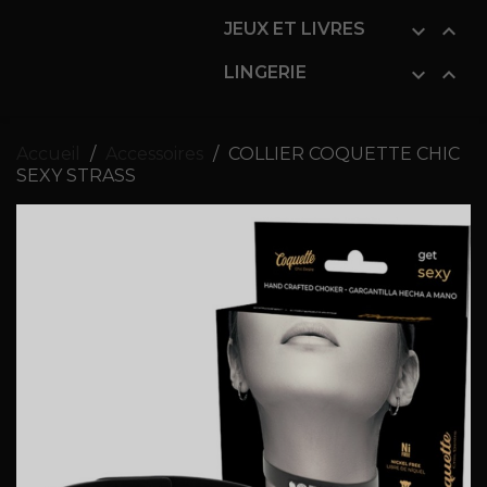
JEUX ET LIVRES


LINGERIE


Accueil
Accessoires
COLLIER COQUETTE CHIC
SEXY STRASS