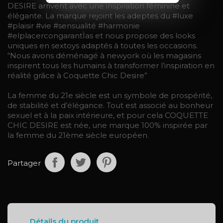
DESIRE arrivent avec une inspiration féminine et
élégante. La marque rejoint les adeptes du #luxe
#plaisir #vie #sensualité #harmonie
#elplacercongarantÌas et nous propose des looks
uniques en sextoys adaptés à toutes les occasions.
“Nous avons déménagé à newyork où les magasins
inspirent tous les humains à transformer l’inspiration en
réalité grâce à Coquette Chic Desire”
La femme du 21e siècle est un symbole de prospérité,
de stabilité et d’élégance. Tout est associé au bonheur
sexuel et à la paix intérieure, et pour cela COQUETTE
CHIC DESIRE est née, une marque 100% inspirée par
la femme du 21ème siècle européen.
Partager
Détails du produit