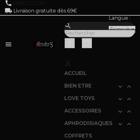
call
0596720334
local_shipping
Livraison gratuite dès 69€
Langue :
search
Facebook
Instagram


ACCUEIL
BIEN ETRE


LOVE TOYS


ACCESSOIRES


APHRODISIAQUES


COFFRETS