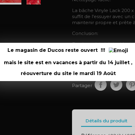
La bâche Vinyle Lack 200 x 
suffit de l'essuyer avec un
maintenir propre et prête à 
Conclusion:
En résumé, la bâche Vinyle
accessoire incontournable 
Le magasin de Ducos reste ouvert !!!
les pratiques plus hard. Sa 
facilité d'entretien en font
mais le site est en vacances à partir du 14 juillet ,
des moments de plaisir inte
réouverture du site le mardi 19 Août
Partager
Détails du produit