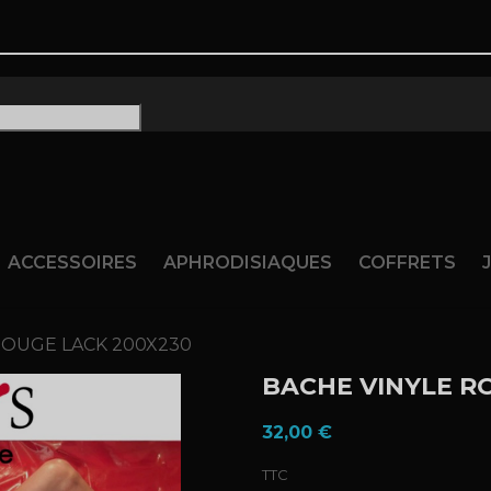
ram
ACCESSOIRES
APHRODISIAQUES
COFFRETS
ROUGE LACK 200X230
BACHE VINYLE R
32,00 €
TTC