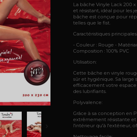
La bâche Vinyle Lack 200 x
et résistant, idéal pour les 
bâche est conçue pour répo
telles que le fist.
Caractéristiques principales
- Couleur : Rouge - Matéria
Composition : 100% PVC
Utilisation:
Cette bâche en vinyle roug
sûr et hygiénique. Sa larg
efficacement votre espace d
des lubrifiants.
Polyvalence:
Grâce à sa conception en P
extrêmement résistante et du

l'intérieur qu'à l'extérieur, o
Nettoyage facile: