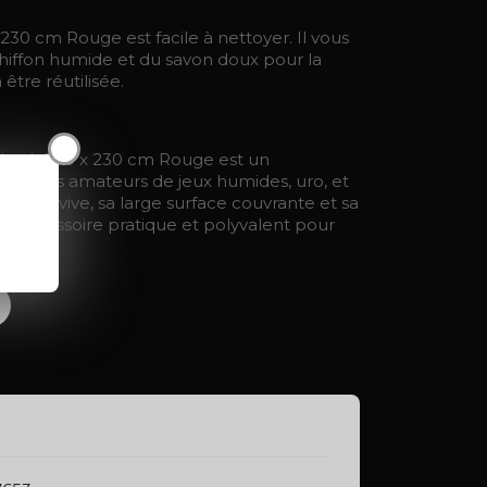
230 cm Rouge est facile à nettoyer. Il vous
 chiffon humide et du savon doux pour la
être réutilisée.
X
 Lack 200 x 230 cm Rouge est un
pour les amateurs de jeux humides, uro, et
couleur vive, sa large surface couvrante et sa
 un accessoire pratique et polyvalent pour
nses.