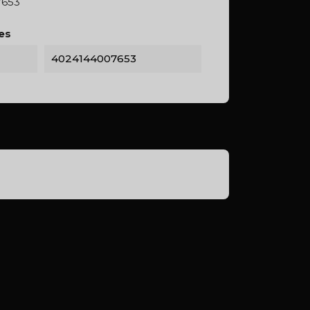
7653
es
4024144007653