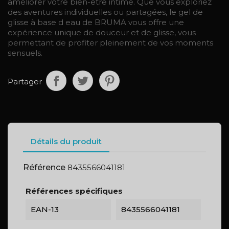
améliorer votre bien-être intime. Que vous exploriez
des aventures individuelles ou partagées, le gel de
glisse à base d eau de BRUMA vous offre une
expérience unique de douceur et de glisse, vous
permettant de profiter pleinement de vos moments
sensuels.
Partager
Détails du produit
Référence
8435566041181
Références spécifiques
EAN-13
8435566041181