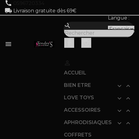
call
0596720334
local_shipping
Livraison gratuite dès 69€
Langue :
search
Facebook
Instagram


ACCUEIL
BIEN ETRE


LOVE TOYS


ACCESSOIRES


APHRODISIAQUES


COFFRETS