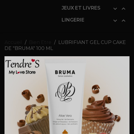
JEUX ET LIVRES


LINGERIE


Accueil
Bien Etre
LUBRIFIANT GEL CUP CAKE
DE "BRUMA" 100 ML