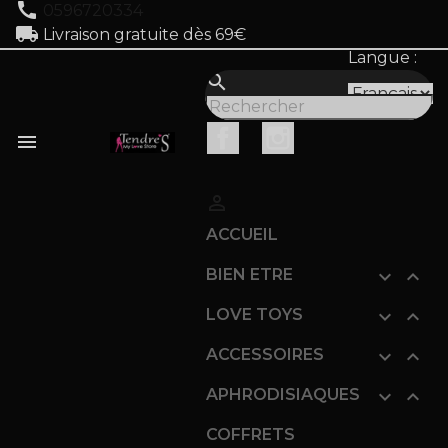
call
0596720334
local_shipping
Livraison gratuite dès 69€
Langue :
search
Facebook
Instagram


ACCUEIL
BIEN ETRE


LOVE TOYS


ACCESSOIRES


APHRODISIAQUES


COFFRETS