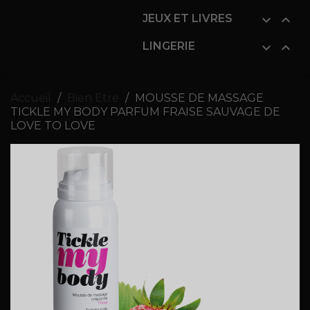
JEUX ET LIVRES


LINGERIE


Accueil
Bien Etre
MOUSSE DE MASSAGE
TICKLE MY BODY PARFUM FRAISE SAUVAGE DE
LOVE TO LOVE