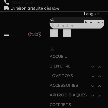
call
0596720334
local_shipping
Livraison gratuite dès 69€
Langue :
search
Facebook
Instagram


ACCUEIL
BIEN ETRE


LOVE TOYS


ACCESSOIRES


APHRODISIAQUES


COFFRETS