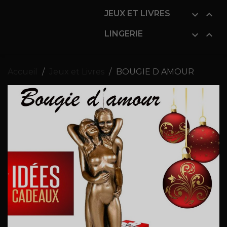
JEUX ET LIVRES


LINGERIE


Accueil
Jeux et Livres
BOUGIE D AMOUR