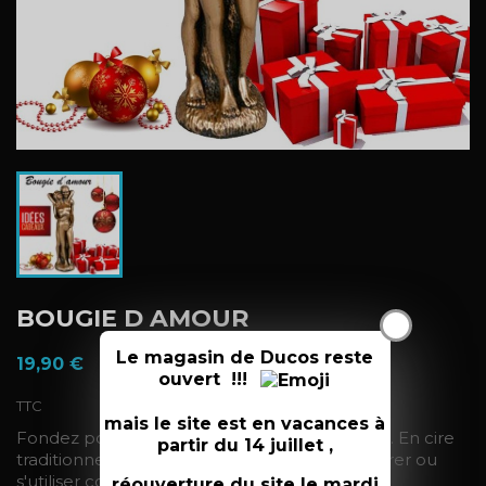
BOUGIE D AMOUR
X
Le magasin de Ducos reste
19,90 €
ouvert !!!
TTC
mais le site est en vacances à
Fondez pour ce couple nu en pleine étreinte. En cire
partir du 14 juillet ,
traditionnelle couleur Bronze, elle peut décorer ou
s'utiliser comme une bougie classique.
réouverture du site le mardi