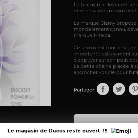
Le Glamy mini lover est un 
des sensations maximales !
La marque Glamy propose U
mondialement connu, dével
marque Hitachi.
Ce sextoy est tout petit, de 
importante est vraiment surpr
d'appuyer sur son petit bo
La petite chaine placée à 
accrocher vos clé pour l'uti
Partager
Description
Détai
Le magasin de Ducos reste ouvert !!!