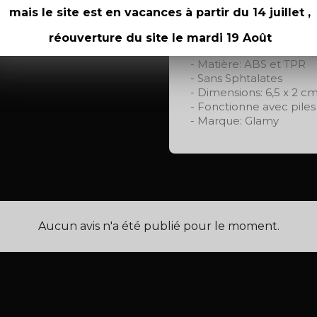
Caractéristiques:
mais le site est en vacances à partir du 14 juillet ,
- Mini vibromasseur
- Stimulation du clitori
réouverture du site le mardi 19 Août
- Résiste aux éclabouss
- Matière: ABS et TPR
- Sans Sphtalates
- Dimensions: 6,5 x 2 c
- Fonctionne avec pile
- Marque: Glamy
Aucun avis n'a été publié pour le moment.