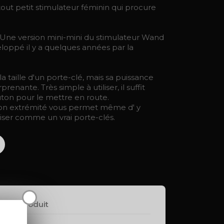
tout petit stimulateur féminin qui procure
ne version mini-mini du stimulateur Wand
oppé il y a quelques années par la
la taille d'un porte-clé, mais sa puissance
enante. Très simple à utiliser, il suffit
uton pour le mettre en route.
son extrémité vous permet même d' y
liser comme un vrai porte-clés.
X
ls du produit