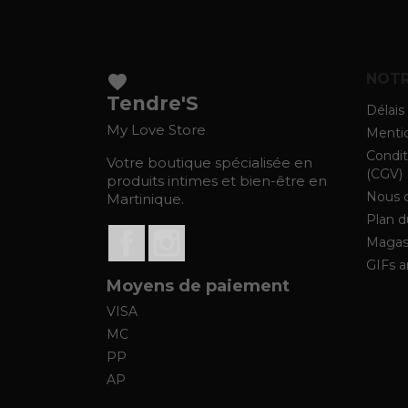
NOTR
favorite
Tendre'S
Délais 
My Love Store
Mentio
Condit
Votre boutique spécialisée en
(CGV)
produits intimes et bien-être en
Nous 
Martinique.
Plan d
Facebook
Instagram
Magas
GIFs 
Moyens de paiement
VISA
MC
PP
AP