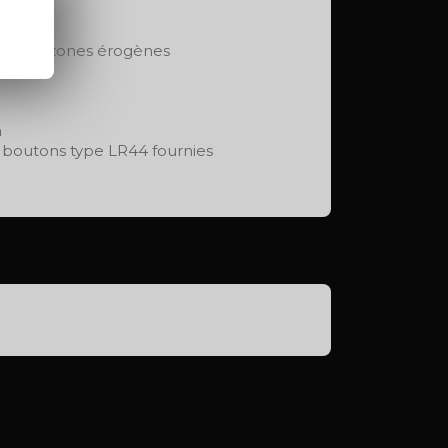
s et des zones érogènes
ures
m
s boutons type LR44 fournies