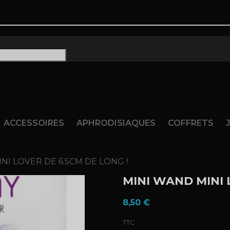
ram
ACCESSOIRES
APHRODISIAQUES
COFFRETS
NI LOVER DE 6.5CM DE LONG !
MINI WAND MINI 
8,50 €
TTC