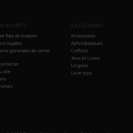
E SOCIÉTÉ
CATÉGORIES
et frais de livraison
Accessoires
ns légales
Aphrodisiaques
ions générales de vente
Coffrets
Jeux et Livres
contacter
Lingerie
u site
Love toys
ins
animés