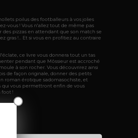
lets poilus des footballeurs à vos jolies
ez-vous ! Vous n'allez tout de même pas
rvir des pizzas en attendant que son match se
ez gras !... Et si vous en profitiez au contraire
l'éclate, ce livre vous donnera tout un tas
imenter pendant que Môssieur est accroché
ule à son rocher. Vous découvrirez ainsi
is de façon originale, donner des petits
 un roman érotique sadomasochiste, et
s qui vous permettront enfin de vous
foot !
X