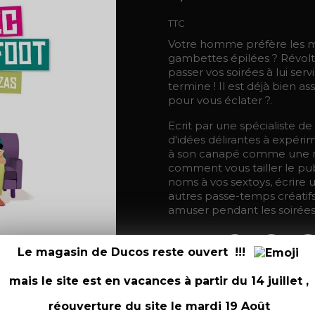
TTC
Votre homme préfère les mol
gambettes épilées ? Révolt
passer vos soirées à lui se
termine ! Il est déjà bien ass
pour vous éclater ?.
Ecrit par une spécialiste de 
d'idées délirantes à expér
à son canapé comme une mo
comment vous tailler le pub
noms à vos sextoys, écrire
autres passe-temps créatif
amuser pendant les soirées 
Partager
Le magasin de Ducos reste ouvert !!!
mais le site est en vacances à partir du 14 juillet ,

réouverture du site le mardi 19 Août