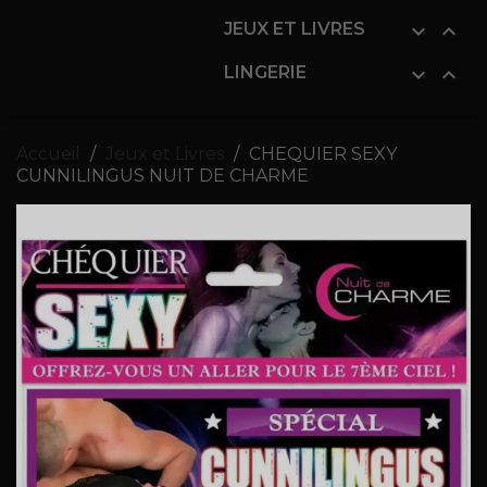
JEUX ET LIVRES


LINGERIE


Accueil
Jeux et Livres
CHEQUIER SEXY
CUNNILINGUS NUIT DE CHARME