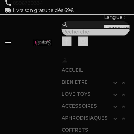
call
0596720334
local_shipping
Livraison gratuite dès 69€
Langue :
search
Facebook
Instagram


ACCUEIL
BIEN ETRE


LOVE TOYS


ACCESSOIRES


APHRODISIAQUES


COFFRETS