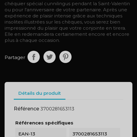
chéquier spécial cunnilingus pendant la Saint-Valentin
ou pour l'anniversaire de votre partenaire. Après une
expérience de plaisir intense grâce aux techniques
insolites illustrées sur les chèques, vous serez bien
impressionné du plaisir que votre conjointe en tirera.
Elle en redemandera certainement encore et encore
plus à chaque occasion.
Partager
Détails du produit
Référence
3700281653113
Références spécifiques
EAN-13
3700281653113