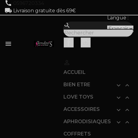
call
0596720334
local_shipping
Livraison gratuite dès 69€
Langue :
search
Facebook
Instagram


ACCUEIL
BIEN ETRE


LOVE TOYS


ACCESSOIRES


APHRODISIAQUES


COFFRETS