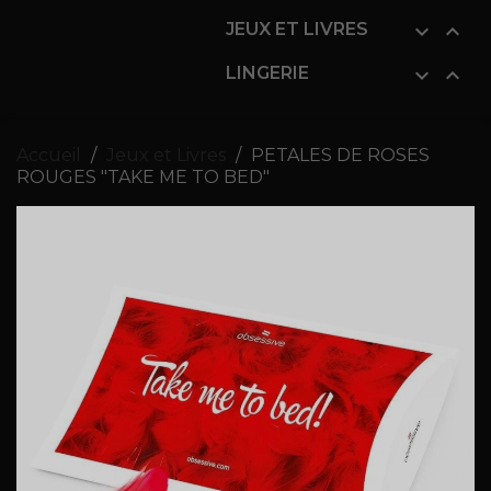
JEUX ET LIVRES


LINGERIE


Accueil
Jeux et Livres
PETALES DE ROSES
ROUGES "TAKE ME TO BED"