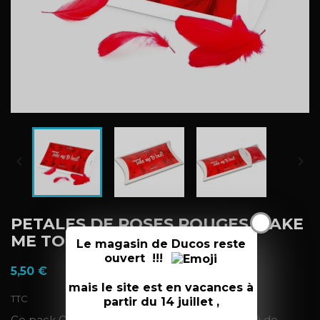


X
PETALES DE ROSES ROUGES "TAKE
ME TO BED"
Le magasin de Ducos reste
ouvert !!!
5,50 €
mais le site est en vacances à
TTC
partir du 14 juillet ,
Ce pack Obsessive Take me to bed est rempli de