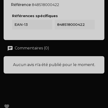
Référence
848518000422
Références spécifiques
EAN-13
848518000422
Commentaires (0)
Aucun avis n'a été publié pour le moment.
favorite