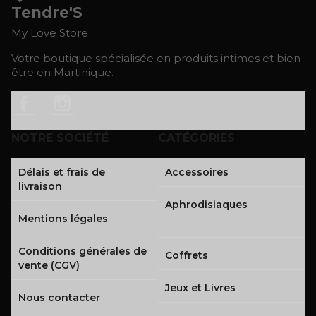
Tendre'S
My Love Store
Votre boutique spécialisée en produits intimes et bien-
être en Martinique.
Facebook
Instagram
NOTRE SOCIÉTÉ
CATÉGORIES
Délais et frais de
Accessoires
livraison
Aphrodisiaques
Mentions légales
Conditions générales de
Coffrets
vente (CGV)
Jeux et Livres
Nous contacter