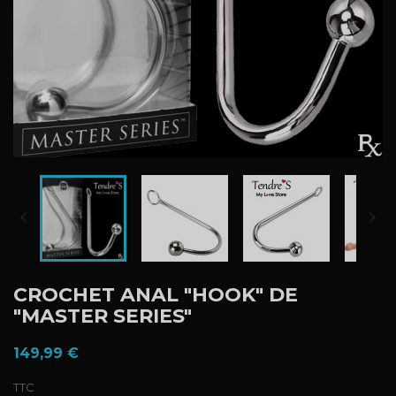


CROCHET ANAL "HOOK" DE
"MASTER SERIES"
149,99 €
TTC