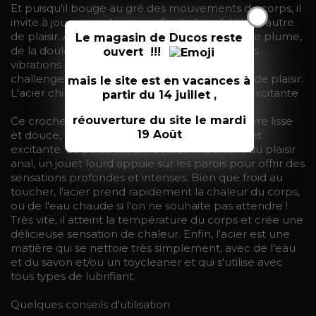
Et puisqu'il bouge au gré des mouvements du corps, il
X
invite à jouer avec les sens afin de faire frétiller l'autre
de plaisir. Ainsi, on profitera de la caresse d'une plume,
Le magasin de Ducos reste
de la douleur d'une roue à pics, ou encore des
ouvert !!!
vibrations intenses d'une wand vibrante qui
challengeront le porteur de ne pas se tordre de plaisir.
mais le site est en vacances à
L'acier chirurgical, une matière délicieuse et excitante
partir du 14 juillet ,
réouverture du site le mardi
Ce crochet est en acier chirurgical , une matiere lisse
19 Août
et douce, à la fois lourde et froide, délicieuse et
excitante. Le poids est un facteur important du plaisir
anal, un jouet lourd appuie sur les parois pour offrir des
sensations profondes et intenses. Bien que froid au
toucher, l'acier prend rapidement la chaleur du corps,
ou de l'eau chaude si l'on ne souhaite pas attendre !
Très vite, il atteint la température du corps et crée une
délicieuse sensation de chaleur. Enfin, l'acier est une
matière qui se nettoie très simplement, avec de l'eau
et du savon et/ou un toycleaner et qui s'utilise avec
tous types de lubrifiant.
Quelques conseils d'utilisation