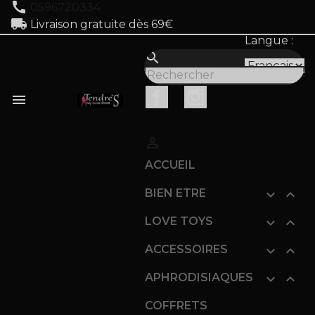
call
0596720334
local_shipping
Livraison gratuite dès 69€
Langue :
search
Facebook
Instagram


ACCUEIL
BIEN ETRE


LOVE TOYS


ACCESSOIRES


APHRODISIAQUES


COFFRETS