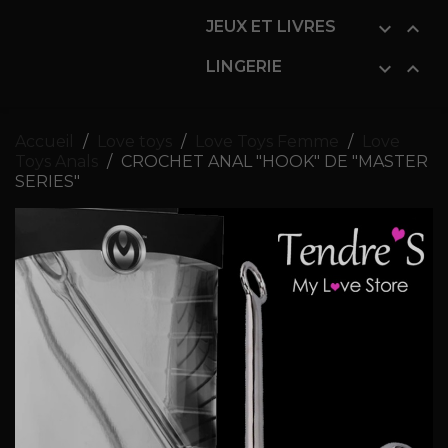
JEUX ET LIVRES


LINGERIE


Accueil
Love toys
Love Toys Femme
Love
Toys Anals
CROCHET ANAL "HOOK" DE "MASTER
SERIES"