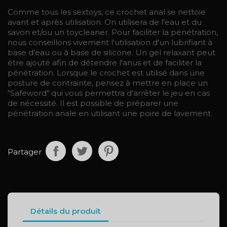
Comme tous les sextoys, ce crochet anal se nettoie
avant et après utilisation. On utilisera de l'eau et du
savon et/ou un toycleaner. Pour faciliter la pénétration,
nous conseillons vivement l'utilisation d'un lubrifiant à
base d'eau ou à base de silicone. Un gel relaxant peut
être ajouté afin de détendre l'anus et de faciliter la
pénétration. Lorsque le crochet est utilisé dans une
posture de contrainte, pensez à mettre en place un
"Safeword" qui vous permettra d'arrêter le jeu en cas
de nécessité. Il est possible de préparer une
pénétration anale en utilisant une poire de lavement.
Partager
Détails du produit